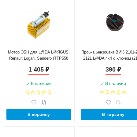
Мотор ЭБН для L@DA L@ЯGUS,
Пробка бензобака B@3 2101-2
Renault Logan, Sandero (TTP558
2121 L@DA 4х4 с ключом (21
01)
1103010)
1 405
390
₽
₽
В наличии
В наличии
В корзину
В корзину