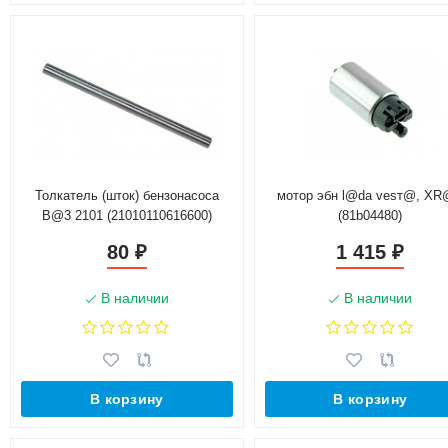
Толкатель (шток) бензонасоса
мотор эбн l@da vesт@, X
B@3 2101 (21010110616600)
(81b04480)
80
1 415
₽
₽
В наличии
В наличии
В корзину
В корзину