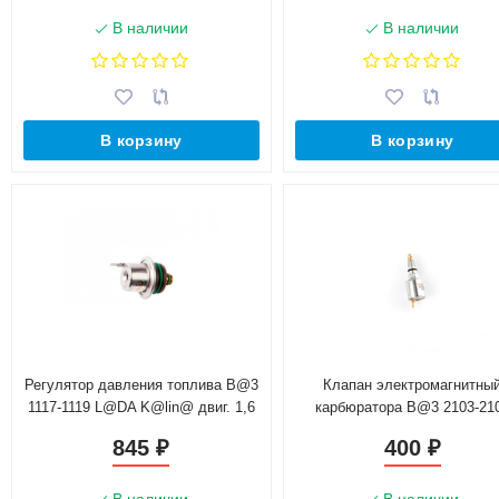
В наличии
В наличии
В корзину
В корзину
Регулятор давления топлива B@3
Клапан электромагнитны
1117-1119 L@DA K@lin@ двиг. 1,6
карбюратора B@3 2103-21
(1118-1160010)
(2103-1107420)
845
400
₽
₽