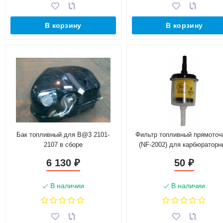
В корзину
В корзину
Бак топливный для B@3 2101-
Фильтр топливный прямоточ
2107 в сборе
(NF-2002) для карбюраторн
автомобилей B@3
6 130
50
₽
₽
(21080111701081)
В наличии
В наличии