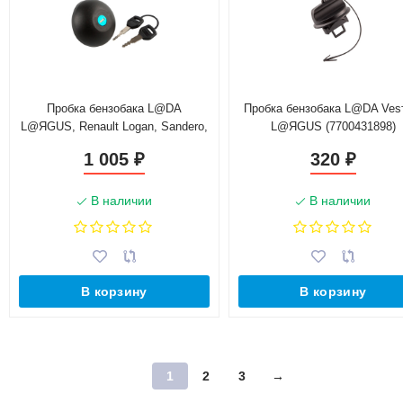
Пробка бензобака L@DA
Пробка бензобака L@DA Ve
L@ЯGUS, Renault Logan, Sandero,
L@ЯGUS (7700431898)
Duster с ключом (172510086R)
1 005
320
₽
₽
В наличии
В наличии
В корзину
В корзину
1
2
3
→