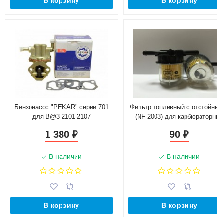
В корзину
В корзину
Бензонасос "PEKAR" серии 701
Фильтр топливный с отстойн
для B@3 2101-2107
(NF-2003) для карбюраторн
автомобилей B@3
1 380
90
₽
₽
(21080111701082)
В наличии
В наличии
В корзину
В корзину