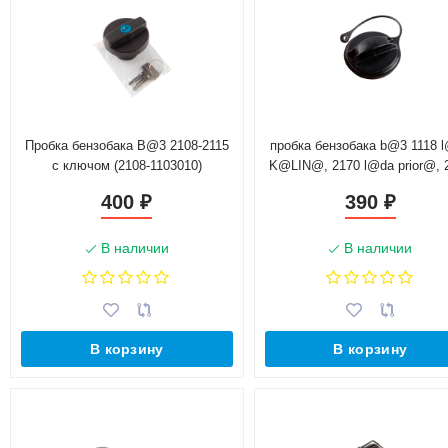
Пробка бензобака B@3 2108-2115
пробка бензобака b@3 1118 
с ключом (2108-1103010)
K@LIN@, 2170 l@da prior@, 
chevrolet niv@ евро
400
390
₽
₽
В наличии
В наличии
В корзину
В корзину