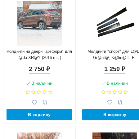
молдинги на двери "артформ" для
Молдинги "спорт" для L@
l@da XR@Y (2016-н.в.)
Gr@nt@, K@lin@ ll, FL
2 750
1 250
₽
₽
В наличии
В наличии
В корзину
В корзину