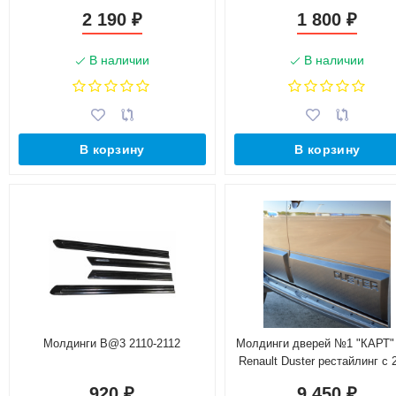
2 190
1 800
₽
₽
В наличии
В наличии
В корзину
В корзину
Молдинги B@3 2110-2112
Молдинги дверей №1 "КАРТ"
Renault Duster рестайлинг с 
(с комплектацией)
920
9 450
₽
₽