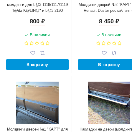
молдинги для b@3 1118/1117/1119
Молдинги дверей №2 "КАРТ"
"l@da K@LIN@" и b@3 2190
Renault Duster рестайлинг 
"l@da gr@nt@"
комплектацией)
800
8 450
₽
₽
В наличии
В наличии
В корзину
В корзину
Молдинги дверей №1 "КАРТ" для
Накладки на двери (молдинги