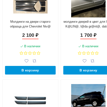
Молдинги на двери старого
молдинги дверей в цвет для 
образца для Chevrolet Niv@
K@LIN@, l@da gr@nt@, dat
on-do, mi-do
2 100
1 700
₽
₽
В наличии
В наличии
В корзину
В корзину