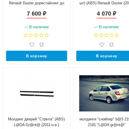
Renault Duster дорестайлинг до
шт) (ABS) Renault Duster (20
2015 г.в. (без комплектации)
2020 г.в.)
7 600
4 070
₽
₽
В наличии
В наличии
В корзину
В корзину
Молдинг дверей "Стрела" (ABS)
молдинги "снайпер" b@3 21
L@DA Gr@nt@ (2011-н.в.)
2191 "L@DA gr@nt@"