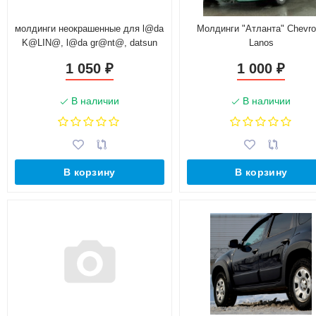
молдинги неокрашенные для l@da
Молдинги "Атланта" Chevro
K@LIN@, l@da gr@nt@, datsun
Lanos
on-do, mi-do
1 050
1 000
₽
₽
В наличии
В наличии
В корзину
В корзину