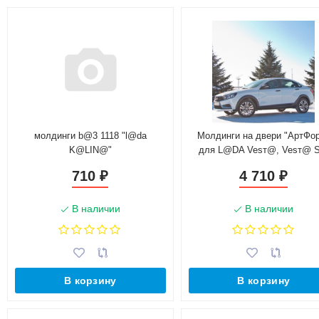
молдинги b@3 1118 "l@da
Молдинги на двери "АртФо
K@LIN@"
для L@DA Vesт@, Vesт@ 
(2016-н.в.), седан
710
4 710
₽
₽
В наличии
В наличии
В корзину
В корзину