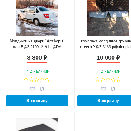
Молдинги на двери "АртФорм"
комплект молдингов грузов
для B@3 2190, 2191 L@DA
отсека У@З 3163 p@triot pic
Gr@nt@ (2011-н.в.)
(стеклопластик)
3 800
10 000
₽
₽
В наличии
В наличии
В корзину
В корзину