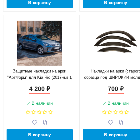
В корзину
В корзину
Защитные накладки на арки
Накладки на арки (старог
"АртФорм" для Kia Rio (2017-н.в.),
образца под ШИРОКИЙ молд
седан
для B@3 2113-2115
4 200
700
₽
₽
В наличии
В наличии
В корзину
В корзину