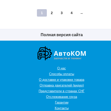
1
2
3
4
→
Полная версия сайта
О нас
Способы оплаты
О доставке и упаковке товара
Отправка двигателей (видео)
Представители в странах СНГ
Oтслеживание груза
Гарантии
Контакты