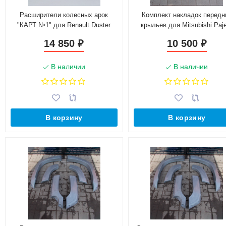
Расширители колесных арок
Комплект накладок передн
"КАРТ №1" для Renault Duster
крыльев для Mitsubishi Paj
рестайлинг c 2015 г.в.
Sport II (стеклопластик)
14 850
10 500
₽
₽
В наличии
В наличии
В корзину
В корзину