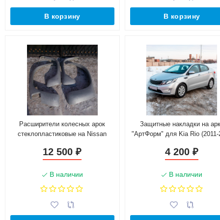
В корзину
В корзину
Расширители колесных арок
Защитные накладки на ар
стеклопластиковые на Nissan
"АртФорм" для Kia Rio (2011-
Safari (Y60) (5кг)
г.в.), седан
12 500
4 200
₽
₽
В наличии
В наличии