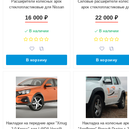
Расширители колесных арок
Силовые расширители коле
стеклопластиковые для Nissan
арок стеклопластиковые д
Patrol GR II (Y61)
Nissan Patrol GR II (Y61)
16 000
22 000
₽
₽
В наличии
В наличии
В корзину
В корзину
Накладки на передние арки "Xmug
Накладка на колесные арк
2.0 Кросс" для L@DA Vesт@
"АртФорм" Renault Duster с 