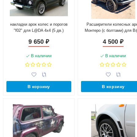
накладки арок колес и порогов
Расширители колесных ар
"f02" для L@DA 4x4 (5 дв.)
Монтеро (с болтами) для 
2121 L@DA 4х4
9 650
4 500
₽
₽
В наличии
В наличии
В корзину
В корзину