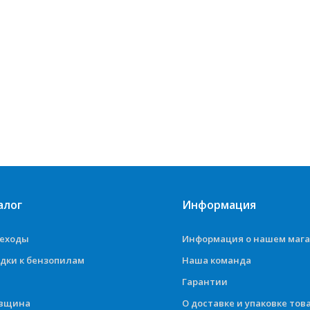
алог
Информация
деходы
Информация о нашем маг
дки к бензопилам
Наша команда
Гарантии
овщина
О доставке и упаковке тов