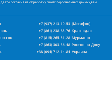
е даете согласия на обработку своих персональных данных,вам
)
+7 (937) 213-10-53
(Мегафон)
хань
+7 (861) 238-85-76
Краснодар
восток
+7 (815) 265-51-28
Мурманск
ь
+7 (863) 303-36-48
Ростов на Дону
ь
+38 (094) 712-14-84
Украина