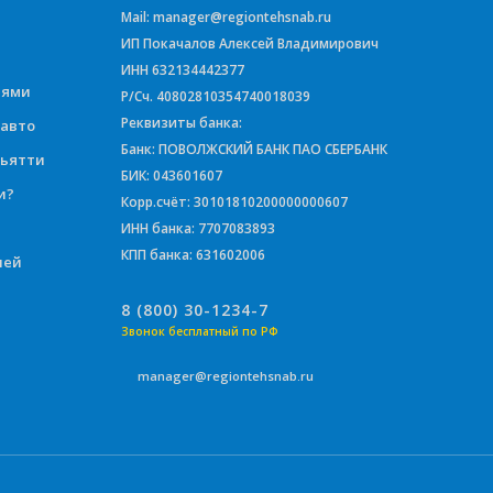
Mail: manager@regiontehsnab.ru
ИП Покачалов Алексей Владимирович
ИНН 632134442377
иями
Р/Сч. 40802810354740018039
Реквизиты банка:
 авто
Банк: ПОВОЛЖСКИЙ БАНК ПАО СБЕРБАНК
льятти
БИК: 043601607
и?
Корр.счёт: 30101810200000000607
ИНН банка: 7707083893
КПП банка: 631602006
лей
8 (800) 30-1234-7
Звонок бесплатный по РФ
manager@regiontehsnab.ru