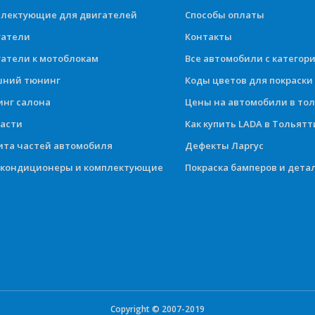
лектующие для двигателей
Способы оплаты
гатели
Контакты
атели к мотоблокам
Все автомобили с категор
шний тюнинг
Коды цветов для покраски
нг салона
Цены на автомобили в то
асти
Как купить LADA в Тольятт
та частей автомобиля
Дефекты Ларгус
окондиционеры и комплектующие
Покраска бамперов и дета
Copyright © 2007-2019