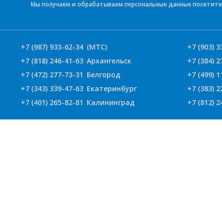
Мы получаем и обрабатываем персональные данные посетите
+7 (987) 933-62-34
(МТС)
+7 (903) 3
+7 (818) 246-41-63
Архангельск
+7 (384) 2
+7 (472) 277-73-31
Белгород
+7 (499) 1
+7 (343) 339-47-63
Екатеринбург
+7 (383) 2
+7 (401) 265-82-81
Калининград
+7 (812) 2