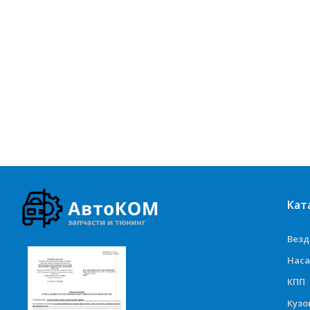
Кат
Вез
Наса
КПП
Куз