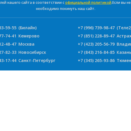
лей нашего сайта в соответствии с
официальной политикой
.Если вы н
необходимо покинуть наш сайт.
33-59-55
(Билайн)
+7 (996) 739-98-47
(Теле2
77-74-41
Кемерово
+7 (851) 228-89-47
Астра
12-48-47
Москва
+7 (423) 205-56-79
Влади
27-82-33
Новосибирск
+7 (843) 216-84-85
Казан
43-17-44
Санкт-Петербург
+7 (345) 265-93-86
Тюмен