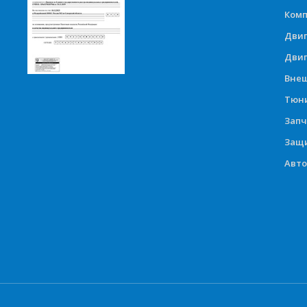
Комп
Дви
Двиг
Вне
Тюни
Запч
Защи
Авт