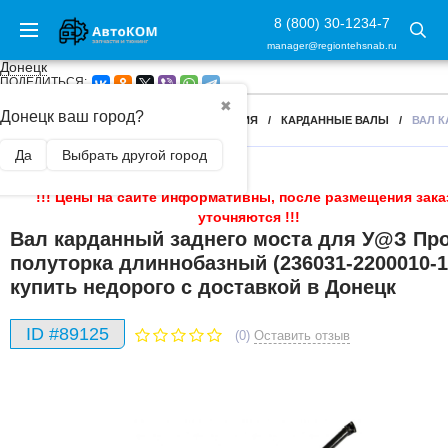
8 (800) 30-1234-7
manager@regiontehsnab.ru
Донецк
ПОДЕЛИТЬСЯ:
✖
Донецк ваш город?
ГЛАВНАЯ
/
ЗАПЧАСТИ
/
ТРАНСМИССИЯ
/
КАРДАННЫЕ ВАЛЫ
/
ВАЛ К
Да
Выбрать другой город
!!! Цены на сайте информативны, после размещения зака
уточняются !!!
Вал карданный заднего моста для У@З Пр
полуторка длиннобазный (236031-2200010-1
купить недорого с доставкой в Донецк
ID #89125
(0)
Оставить отзыв